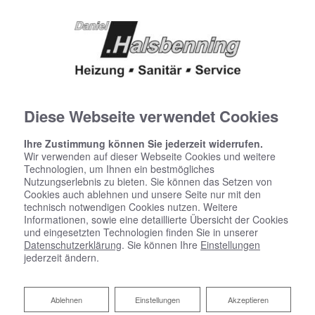
Diese Webseite verwendet Cookies
Barrierefreiheitserklärung
Ihre Zustimmung können Sie jederzeit widerrufen.
Wir verwenden auf dieser Webseite Cookies und weitere
Technologien, um Ihnen ein bestmögliches
Daniel Halsbenning Heizung – Sanitär – Service
Nutzungserlebnis zu bieten. Sie können das Setzen von
bemüht sich, ihre Website im Einklang mit dem
Cookies auch ablehnen und unsere Seite nur mit den
Barrierefreiheitsstärkungsgesetz (BFSG) sowie der EU-
technisch notwendigen Cookies nutzen. Weitere
Norm EN 301 549 barrierefrei zugänglich zu machen.
Informationen, sowie eine detaillierte Übersicht der Cookies
und eingesetzten Technologien finden Sie in unserer
Datenschutzerklärung
. Sie können Ihre
Einstellungen
Diese Erklärung zur Barrierefreiheit gilt für: https://daniel-
jederzeit ändern.
halsbenning.de
Ablehnen
Ablehnen
Einstellungen
Akzeptieren
Stand der Vereinbarkeit mit den Anforderungen: