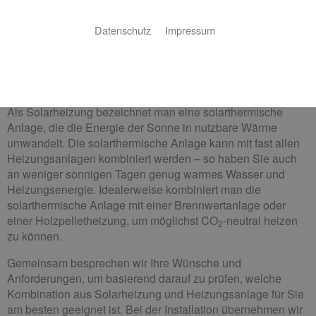
Sie möchten die unendliche Energie der Sonne nutzen, um
in Ihrem Haus für wohlige Wärme zu sorgen? Kein Problem!
Datenschutz
Impressum
Wir planen und installieren Ihre Solarheizung für Sie.
Was ist eine Solarheizung?
Als Solarheizung bezeichnet man eine solarthermische
Anlage, die die Energie der Sonne in nutzbare Wärme
umwandelt. Die solarthermische Anlage kann mit fast allen
Heizungsanlagen kombiniert werden – so haben Sie auch
an weniger sonnigen Tagen genug warmes Wasser und
Heizungsenergie. Idealerweise kombiniert man die
solarthermische Anlage mit einer Brennwertanlage oder
einer Holzpelletheizung, um möglichst CO
-neutral heizen
2
zu können.
Gemeinsam besprechen wir Ihre Wünsche und
Anforderungen, um basierend darauf zu prüfen, welche
Kombination aus Solarheizung und Heizungsanlage für Sie
am besten geeignet ist. Bei der Installation übernehmen wir